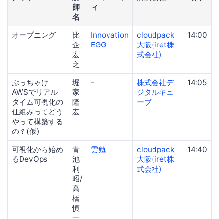
師
ィ
名
オープニング
比
Innovation
cloudpack
14:00
企
EGG
大阪(iret株
宏
式会社)
之
ぶっちゃけ
堀
-
株式会社デ
14:05
AWSでリアル
家
ジタルキュ
タイム可視化の
隆
ーブ
仕組みってどう
宏
やって構築する
の？(仮)
可視化から始め
青
雲勉
cloudpack
14:40
るDevOps
池
大阪(iret株
利
式会社)
昭/
高
橋
慎
一