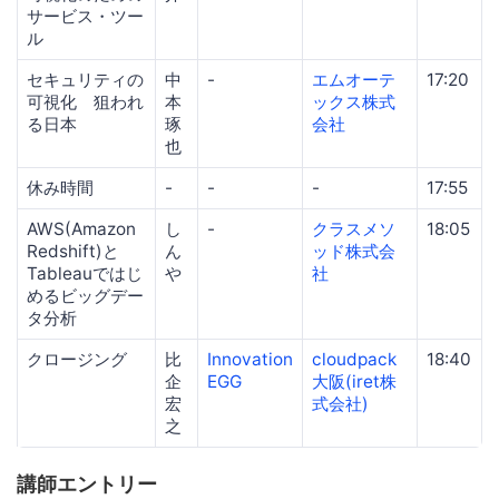
サービス・ツー
ル
セキュリティの
中
-
エムオーテ
17:20
可視化 狙われ
本
ックス株式
る日本
琢
会社
也
休み時間
-
-
-
17:55
AWS(Amazon
し
-
クラスメソ
18:05
Redshift)と
ん
ッド株式会
Tableauではじ
や
社
めるビッグデー
タ分析
クロージング
比
Innovation
cloudpack
18:40
企
EGG
大阪(iret株
宏
式会社)
之
講師エントリー