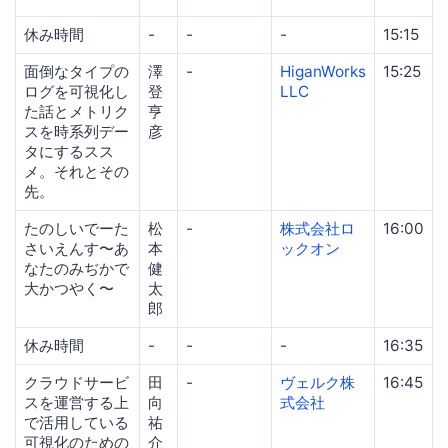
休み時間
-
-
-
15:15
面倒なタイプの
澤
-
HiganWorks
15:25
ログを可視化し
登
LLC
た話とメトリク
亨
スを時系列デー
彦
タにするスス
メ。それとその
先。
たのしいでーた
松
-
株式会社ロ
16:00
さいえんす〜あ
本
ックオン
なたのみぢかで
健
大かつやく〜
太
郎
休み時間
-
-
-
16:35
クラウドサービ
田
-
ヴェルク株
16:45
スを運営する上
向
式会社
で活用している
祐
可視化のための
介